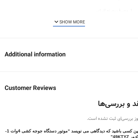
مصرف بهینه انرژی
سرعت چرخش بسیار کم موتور
SHOW MORE
قاببلیت چرخش به دو جهت
قابلیت تحمل وزن بالا
مجهز به خازن مخصوص
Additional information
مجهز به چرخ دنده های فلزی ، مقاوم و بسیار بادوام
Customer Reviews
د و بررسی‌ها
ز بررسی‌ای ثبت نشده است.
اولین کسی باشید که دیدگاهی می نویسد “موتور دستگاه جوجه کشی 4وات 1-
49”