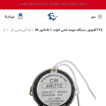
با توجه به نوسانات قیمت لطفا قبل خرید حتما استعلام بگیرید.
0
منو
تومان
0
گیربکس دار ac
موتور AC
موتور دستگاه جوجه کشی 4وات 1-0.8دور 49KTYZ