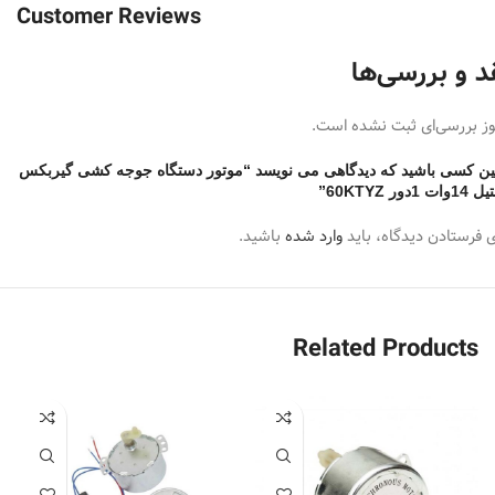
نظر شما می باشد..
Customer Reviews
ویژگی ها:
د و بررسی‌ها
مصرف بهینه انرژی
ز بررسی‌ای ثبت نشده است.
سرعت چرخش بسیار کم موتور
قاببلیت چرخش به دو جهت
ین کسی باشید که دیدگاهی می نویسد “موتور دستگاه جوجه کشی گیربکس
قابلیت تحمل وزن بالا
ت 1دور 60KTYZ”
مجهز به خازن مخصوص
ی فرستادن دیدگاه، باید
وارد شده
باشید.
مجهز به چرخ دنده های فلزی ، مقاوم و بسیار بادوام
Related Products