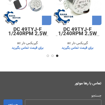
DC 49TYJ-F
DC 49TYJ-F
1/240RPM 2.5W
1/240RPM 2.5W
FREE بدون مبدل DC
FREE همراه با مبدل
به AC
DC به AC
گیربکس دار ac
گیربکس دار ac
برای قیمت تماس بگیرید
برای قیمت تماس بگیرید
تماس با رها موتور
جستجو
جستجو