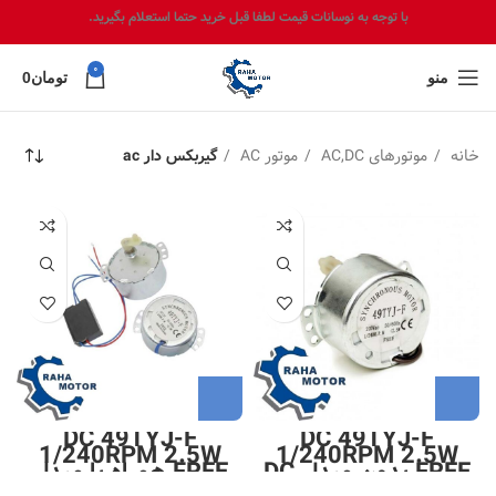
با توجه به نوسانات قیمت لطفا قبل خرید حتما استعلام بگیرید.
0
منو
تومان
0
خانه
موتورهای AC,DC
موتور AC
گیربکس دار ac
DC 49TYJ-F
DC 49TYJ-F
1/240RPM 2.5W
1/240RPM 2.5W
FREE بدون مبدل DC
FREE همراه با مبدل
به AC
DC به AC